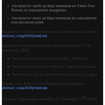
Апстрактот треба да биде напишан во Times New
Roman со македонска поддршка
Апстрактот може да биде напишан на македонски
или англиски јазик
Поднесете го Вашиот апстракт на следната емаил адреса
abstract_cong2020@mld.mk
Краен рок за поднесување на апстракти е
5-ти
ноември, 2020
The abstract should be between 100 – 500 words.
The abstract should be written in Times New Roman
The Abstract can be written in Macedonian or English
Submit your abstract to the following email address:
abstract_cong2020@mld.mk
th
Abstract submission deadline is November 5
, 2020.