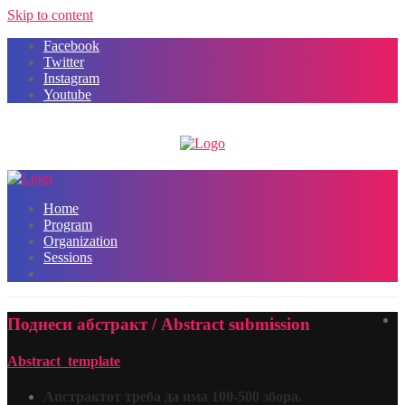
Skip to content
Facebook
Twitter
Instagram
Youtube
Home
Program
Organization
Sessions
Поднеси абстракт / Abstract submission
Abstract_template
Апстрактот треба да има 100-500 збора.