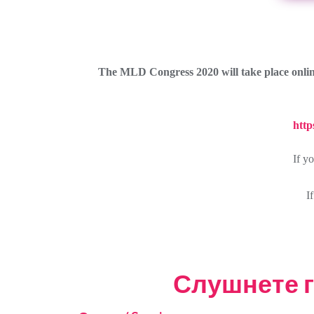
The MLD Congress 2020 will take place onlin
http
If yo
I
Слушнете ги