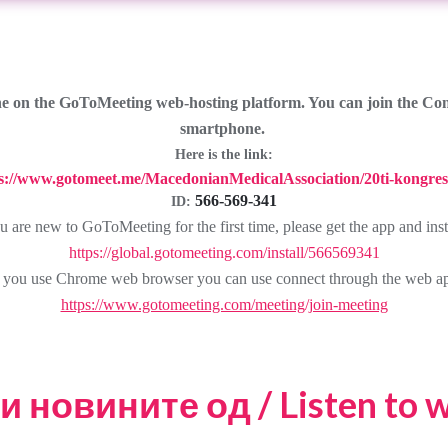
e on the GoToMeeting web-hosting platform. You can join the Con
smartphone.
Here is the link:
s://www.gotomeet.me/MacedonianMedicalAssociation/20ti-kongre
566-569-341
ID:
u are new to GoToMeeting for the first time, please get the app and insta
https://global.gotomeeting.com/install/566569341
f you use Chrome web browser you can use connect through the web a
https://www.gotomeeting.com/meeting/join-meeting
 новините од / Listen to wh