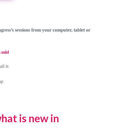
gress’s sessions
from your computer, tablet or
s-mld
ll it:
pp
at is new in